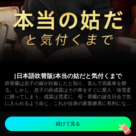
[日本語吹替版]本当の姑だと気付くまで
薛香蘭は息子の嫁が妊娠したと知り、喜んで高級車を贈
る。しかし、息子の薛成霖はその車をすぐに愛人・張雪柔
に贈ってしまう。成霖は雪柔に、母・香蘭の誕生日会で気
に入られるよう命じ、これが自身の家業継承に有利になる
と考えた。ところが、雪柔がその高級車で現れたことで、
かえって香蘭の怒りを買う。香蘭は息子の不倫を知り、さ
らに雪柔に「成霖の妻」と誤認されたため、その場の流れ
続けて見る
に乗り、雪柔を厳しく懲らしめる。雪柔は誕生日会で香蘭